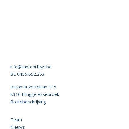
Door onze tientallen jaren ervaring weten wij welke
subsidiemogelijkheden er zijn en wat een aanvraag
kansrijk maakt.
info@kantoorfeys.be
BE 0455.652.253
Baron Ruzettelaan 315
8310 Brugge Assebroek
Routebeschrijving
Team
Nieuws