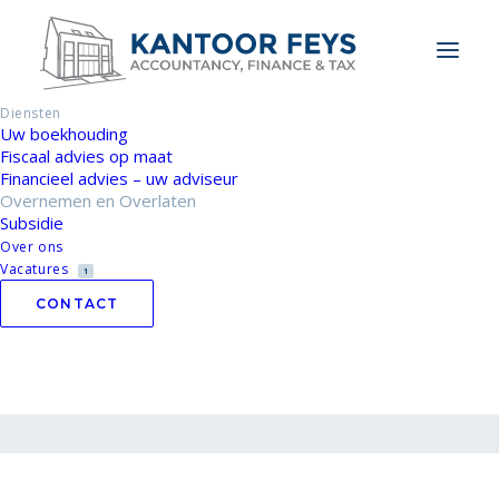
Home
/
Diensten
/ Overnemen en Overlaten
Overnemen en
Diensten
Uw boekhouding
Fiscaal advies op maat
Overlaten
Financieel advies – uw adviseur
Overnemen en Overlaten
Subsidie
Financiële, juridische en operationele aspecten komen
Over ons
aan bod, maar ook strategische en psychologische
Vacatures
1
overwegingen mogen niet uit het oog verloren
CONTACT
worden.