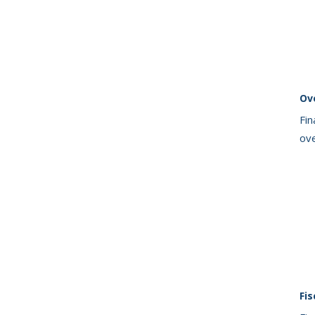
Ov
Fin
ov
Fi