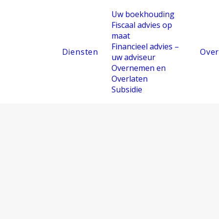
Uw boekhouding
Fiscaal advies op
maat
r voor
Financieel advies –
Diensten
Over
uw adviseur
Overnemen en
kundig,
Overlaten
Subsidie
ridisch
eel