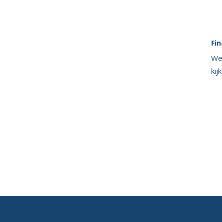
Fin
We 
kij