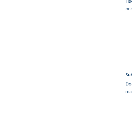
Fis
ond
Su
Doo
ma