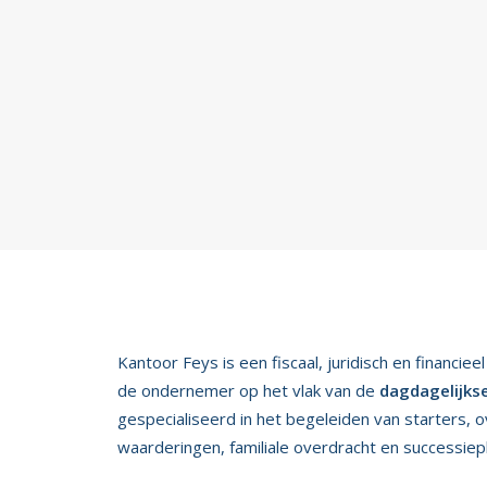
MEER INFO
050 34 36 00
Kantoor Feys is een fiscaal, juridisch en financi
de ondernemer op het vlak van de
dagdagelijkse
gespecialiseerd in het begeleiden van starters, 
waarderingen, familiale overdracht en successiep