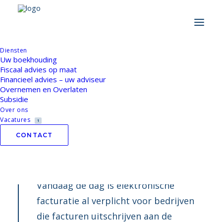
Home
/
Nieuws
/
E-invoicing tussen ondernemingen
verplicht vanaf 1 januari 2026
Diensten
Uw boekhouding
E-invoicing tussen
Fiscaal advies op maat
Financieel advies – uw adviseur
ondernemingen
Overnemen en Overlaten
Subsidie
verplicht vanaf 1
Over ons
Vacatures
1
januari 2026
CONTACT
Vandaag de dag is elektronische
facturatie al verplicht voor bedrijven
die facturen uitschrijven aan de